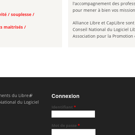
l'accompagnement des profess
pour mener à bien vos mission
ité / souplesse /
Alliance Libre et CapLibre so
s maitrisés /
Conseil National du Logiciel Lib
Association pour la Promotion 
Connexion
ents du Libre
National du Logiciel
Identifiant
*
Mot de passe
*