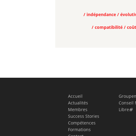
/ indépendance / évolutiv
/ compatibilité / coût
Accueil
Groupem
Actualités
Conseil 
Membres
Libre
Success Stories
Compétences
Formations