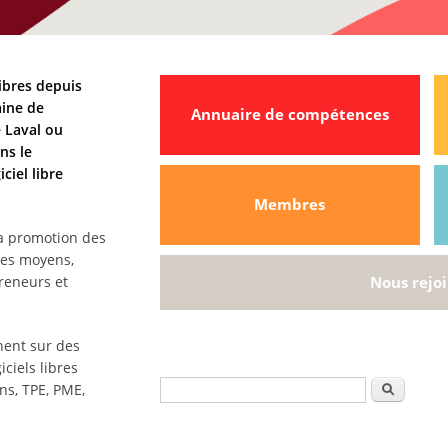
libres depuis
aine de
Annuaire de compétences
 Laval ou
ns le
iel libre
Membres
la promotion des
 les moyens,
reneurs et
Nous rejo
nent sur des
ciels libres
Formulaire de recherche
Recherche
ons, TPE, PME,